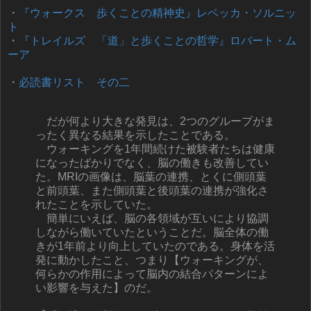
・
『ウォークス 歩くことの精神史』レベッカ・ソルニッ
ト
・
『トレイルズ 「道」と歩くことの哲学』ロバート・ム
ーア
・
必読書リスト その二
だが何より大きな発見は、2つのグループがま
ったく異なる結果を示したことである。
ウォーキングを1年間続けた被験者たちは健康
になったばかりでなく、脳の働きも改善してい
た。MRIの画像は、脳葉の連携、とくに側頭葉
と前頭葉、また側頭葉と後頭葉の連携が強化さ
れたことを示していた。
簡単にいえば、脳の各領域が互いにより協調
しながら働いていたということだ。脳全体の働
きが1年前より向上していたのである。身体を活
発に動かしたこと、つまり【ウォーキングが、
何らかの作用によって脳内の結合パターンによ
い影響を与えた】のだ。