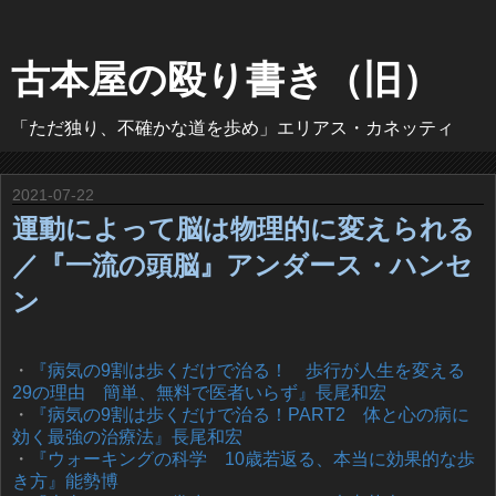
古本屋の殴り書き（旧）
「ただ独り、不確かな道を歩め」エリアス・カネッティ
2021-07-22
運動によって脳は物理的に変えられる
／『一流の頭脳』アンダース・ハンセ
ン
・
『病気の9割は歩くだけで治る！ 歩行が人生を変える
29の理由 簡単、無料で医者いらず』長尾和宏
・
『病気の9割は歩くだけで治る！PART2 体と心の病に
効く最強の治療法』長尾和宏
・
『ウォーキングの科学 10歳若返る、本当に効果的な歩
き方』能勢博