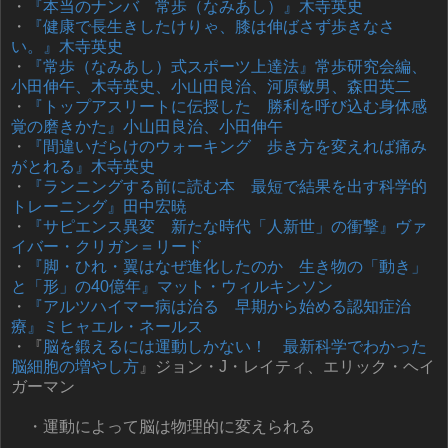
・
『本当のナンバ 常歩（なみあし）』木寺英史
・
『健康で長生きしたけりゃ、膝は伸ばさず歩きなさ
い。』木寺英史
・
『常歩（なみあし）式スポーツ上達法』常歩研究会編、
小田伸午、木寺英史、小山田良治、河原敏男、森田英二
・
『トップアスリートに伝授した 勝利を呼び込む身体感
覚の磨きかた』小山田良治、小田伸午
・
『間違いだらけのウォーキング 歩き方を変えれば痛み
がとれる』木寺英史
・
『ランニングする前に読む本 最短で結果を出す科学的
トレーニング』田中宏暁
・
『サピエンス異変 新たな時代「人新世」の衝撃』ヴァ
イバー・クリガン＝リード
・
『脚・ひれ・翼はなぜ進化したのか 生き物の「動き」
と「形」の40億年』マット・ウィルキンソン
・
『アルツハイマー病は治る 早期から始める認知症治
療』ミヒャエル・ネールス
・『
脳を鍛えるには運動しかない！ 最新科学でわかった
脳細胞の増やし方
』ジョン・J・レイティ、エリック・ヘイ
ガーマン
・運動によって脳は物理的に変えられる