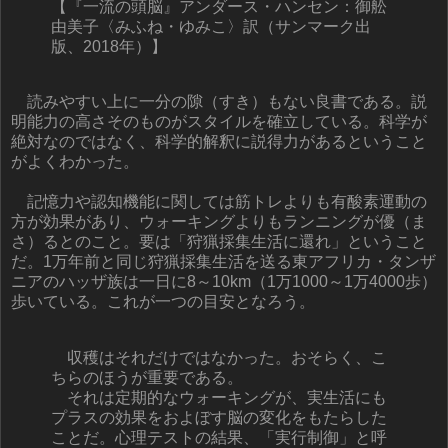
【『一流の頭脳』アンダース・ハンセン：御舩
由美子〈みふね・ゆみこ〉訳（サンマーク出
版、2018年）】
読みやすい上に一分の隙（すき）もない良書である。説
明能力の高さそのものがスタイルを確立している。科学が
絶対なのではなく、科学的解釈に説得力があるということ
がよくわかった。
記憶力や認知機能に関しては筋トレよりも有酸素運動の
方が効果があり、ウォーキングよりもランニングが優（ま
さ）るとのこと。要は「狩猟採集生活に還れ」ということ
だ。1万年前と同じ狩猟採集生活を送る東アフリカ・タンザ
ニアのハッザ族は一日に8～10km（1万1000～1万4000歩）
歩いている。これが一つの目安となろう。
収穫はそれだけではなかった。おそらく、こ
ちらのほうが重要である。
それは定期的なウォーキングが、実生活にも
プラスの効果をおよぼす脳の変化をもたらした
ことだ。心理テストの結果、「実行制御」と呼