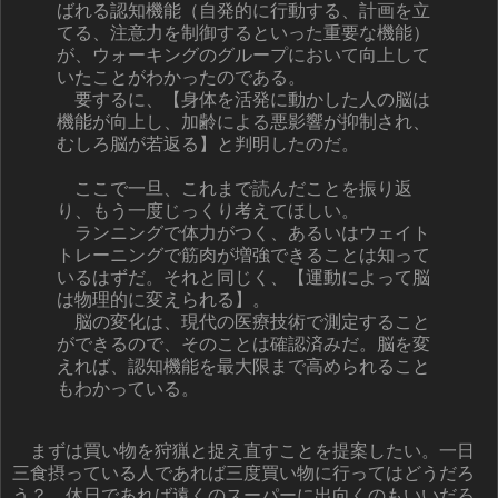
ばれる認知機能（自発的に行動する、計画を立
てる、注意力を制御するといった重要な機能）
が、ウォーキングのグループにおいて向上して
いたことがわかったのである。
要するに、【身体を活発に動かした人の脳は
機能が向上し、加齢による悪影響が抑制され、
むしろ脳が若返る】と判明したのだ。
ここで一旦、これまで読んだことを振り返
り、もう一度じっくり考えてほしい。
ランニングで体力がつく、あるいはウェイト
トレーニングで筋肉が増強できることは知って
いるはずだ。それと同じく、【運動によって脳
は物理的に変えられる】。
脳の変化は、現代の医療技術で測定すること
ができるので、そのことは確認済みだ。脳を変
えれば、認知機能を最大限まで高められること
もわかっている。
まずは買い物を狩猟と捉え直すことを提案したい。一日
三食摂っている人であれば三度買い物に行ってはどうだろ
う？ 休日であれば遠くのスーパーに出向くのもいいだろ