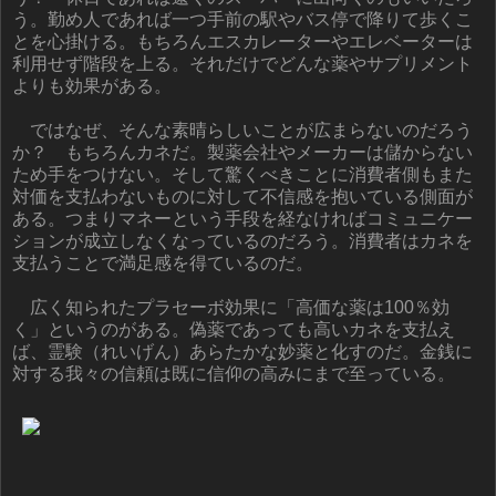
う。勤め人であれば一つ手前の駅やバス停で降りて歩くこ
とを心掛ける。もちろんエスカレーターやエレベーターは
利用せず階段を上る。それだけでどんな薬やサプリメント
よりも効果がある。
ではなぜ、そんな素晴らしいことが広まらないのだろう
か？ もちろんカネだ。製薬会社やメーカーは儲からない
ため手をつけない。そして驚くべきことに消費者側もまた
対価を支払わないものに対して不信感を抱いている側面が
ある。つまりマネーという手段を経なければコミュニケー
ションが成立しなくなっているのだろう。消費者はカネを
支払うことで満足感を得ているのだ。
広く知られたプラセーボ効果に「高価な薬は100％効
く」というのがある。偽薬であっても高いカネを支払え
ば、霊験（れいげん）あらたかな妙薬と化すのだ。金銭に
対する我々の信頼は既に信仰の高みにまで至っている。