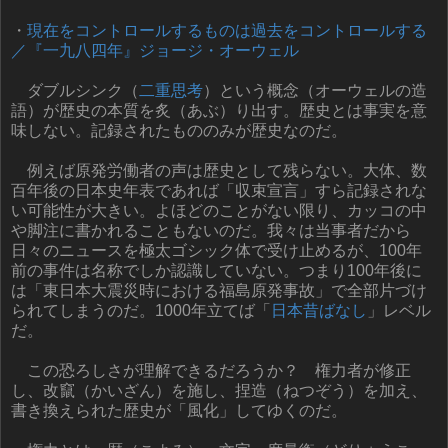
・
現在をコントロールするものは過去をコントロールする
／『一九八四年』ジョージ・オーウェル
ダブルシンク（
二重思考
）という概念（オーウェルの造
語）が歴史の本質を炙（あぶ）り出す。歴史とは事実を意
味しない。記録されたもののみが歴史なのだ。
例えば原発労働者の声は歴史として残らない。大体、数
百年後の日本史年表であれば「収束宣言」すら記録されな
い可能性が大きい。よほどのことがない限り、カッコの中
や脚注に書かれることもないのだ。我々は当事者だから
日々のニュースを極太ゴシック体で受け止めるが、100年
前の事件は名称でしか認識していない。つまり100年後に
は「東日本大震災時における福島原発事故」で全部片づけ
られてしまうのだ。1000年立てば「
日本昔ばなし
」レベル
だ。
この恐ろしさが理解できるだろうか？ 権力者が修正
し、改竄（かいざん）を施し、捏造（ねつぞう）を加え、
書き換えられた歴史が「風化」してゆくのだ。