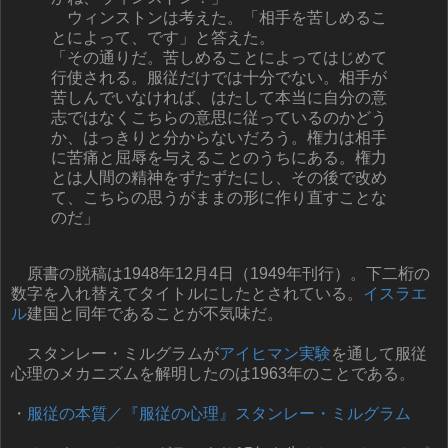
ウィンストンは考えた。「相手を苦しめるこ
とによって、です」と答えた。
「その通りだ。苦しめることによってはじめて
行使される。服従だけでは十分でない。相手が
苦しんでいなければ、はたして本当に自分の意
志ではなくこちらの意思に従っているのかどう
か、はっきりと分からないだろう。権力は相手
に苦痛と屈辱を与えることのうちにある。権力
とは人間の精神をずたずたにし、その後で改め
て、こちらの思うがままの形に作り直すことな
のだ」
原書の脱稿は1948年12月4日（1949年刊行）。下二桁の
数字を入れ替えてタイトルにしたとされている。
イスラエ
ル
建国と同年であることが不気味だ。
スタンレー・ミルグラムが
アイヒマン実験
を通して服従
心理のメカニズムを解明したのは1963年のことである。
・
服従の本質／『服従の心理』スタンレー・ミルグラム