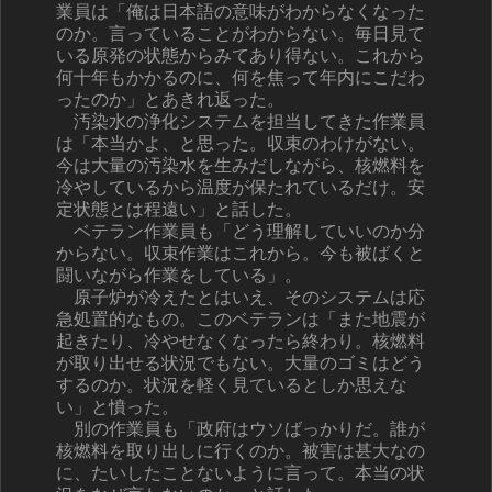
業員は「俺は日本語の意味がわからなくなった
のか。言っていることがわからない。毎日見て
いる原発の状態からみてあり得ない。これから
何十年もかかるのに、何を焦って年内にこだわ
ったのか」とあきれ返った。
汚染水の浄化システムを担当してきた作業員
は「本当かよ、と思った。収束のわけがない。
今は大量の汚染水を生みだしながら、核燃料を
冷やしているから温度が保たれているだけ。安
定状態とは程遠い」と話した。
ベテラン作業員も「どう理解していいのか分
からない。収束作業はこれから。今も被ばくと
闘いながら作業をしている」。
原子炉が冷えたとはいえ、そのシステムは応
急処置的なもの。このベテランは「また地震が
起きたり、冷やせなくなったら終わり。核燃料
が取り出せる状況でもない。大量のゴミはどう
するのか。状況を軽く見ているとしか思えな
い」と憤った。
別の作業員も「政府はウソばっかりだ。誰が
核燃料を取り出しに行くのか。被害は甚大なの
に、たいしたことないように言って。本当の状