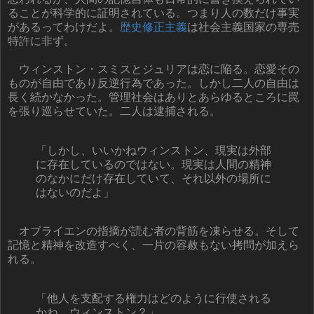
ることが科学的に証明されている。つまり人の数だけ事実
があるってわけだよ。
歴史修正主義
は社会主義国家の専売
特許に非ず。
ウィンストン・スミスとジュリアは恋に陥る。恋愛その
ものが自由であり反逆行為であった。しかし二人の自由は
長く続かなかった。管理社会はありとあらゆるところに罠
を張り巡らせていた。二人は逮捕される。
「しかし、いいかねウィンストン、現実は外部
に存在しているのではない。現実は人間の精神
のなかにだけ存在していて、それ以外の場所に
はないのだよ」
オブライエンの指摘が読む者の背筋を凍らせる。そして
記憶と精神を改造すべく、一片の容赦もない拷問が加えら
れる。
「他人を支配する権力はどのように行使される
かね、ウィンストン？」