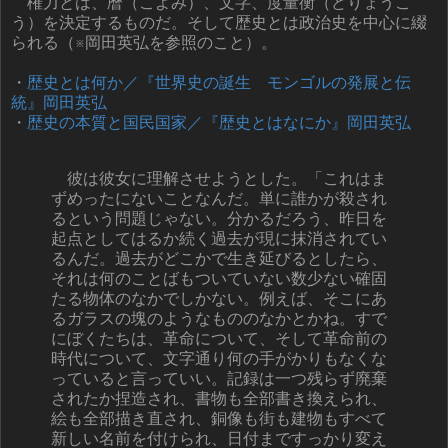
権力とは、暦（こよみ）、文字、度量衡（どりょうこ
う）を決定するものだ。そして歴史とは政治史を中心に綴
られる（※岡田英弘を参照のこと）。
・
歴史とは何か／『世界史の誕生 モンゴルの発展と伝
統』岡田英弘
・
歴史の本質と国民国家／『歴史とはなにか』岡田英弘
彼は彼女に理解させようとした。「これはま
ずめったにないことなんだ。単に誰かが殺され
るという問題じゃない。分かるだろう、昨日を
起点としてはるか続く過去が現に抹消されてい
るんだ。過去がどこかで生き延びるとしたら、
それは何のことばもついていない数少ない確固
たる物体のなかでしかない。例えば、そこにあ
るガラスの塊のようなもののなかとかね。すで
にぼくたちは、革命について、そして革命前の
時代について、文字通り何の手がかりもなくな
っていると言っていい。記録は一つ残らず廃棄
されたか捏造され、書物も全部書き換えられ、
絵も全部描き直され、銅像も街も建物もすべて
新しい名前を付けられ、日付まですっかり変え