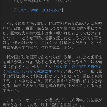
況をなぜ言わないのか」と話した。
【
TOKYO Web 2011-12-17
】
やはり現場の声は重い。野田首相の言葉の軽さとは対照
的だ。政府、東電、保安院は今まで散々嘘に嘘を重ねてき
た。巨大な力を持つ連中は少々叩かれたところでビクとも
しない。「どうせ正確な情報を流したところで文句を言う
奴はいるわけだから、これくらいは構わんだろう」という
思惑があって当然だ。詐欺国家ニッポン。
我が国が法治国家であるならば、政策ミスによる犯罪性
を司法が裁くべきであると考えるがどうだろう？ 鈴木傾
城〈すずき・けいせい〉氏が「
せめて、東京電力の責任者
くらいは、しっかり死刑にすべき
」と書いている。私は原
子力行政に絡んで利権に預かってきた連中は、最低でも禁
固刑にすべきだと思う。菅直人前首相は死罪に値すると考
える。民主党内から切腹を求める声が上がってしかるべき
であった。
ジョージ・オーウェルが描いた『一九八四年』的世界が
現実となりつつある。以下の記事を熟読されよ。