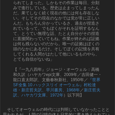
られてしまった。しかもその作業は毎日、分刻
みで進行している。歴史は止まってしまったん
だ。果てしなく続く現在の他には何も存在しな
い。そしてその現在のなかでは党が常に正しい
んだ。もちろん分かっているさ、過去が捏造さ
れているって。でもぼくがそれを証明するなん
て、とうてい無理な話、たとえ自分がその捏造
に直接関わっていてもね。作業が終われば証拠
は何も残らないのだから。唯一の証拠はぼくの
頭のなかにあるだけ。そしてぼくの記憶を共有
してくれる人間がはたして他にいるものやら、
とても自信がないね」
【『一九八四年』ジョージ・オーウェル：高橋
和久訳（ハヤカワepi文庫、2009年／吉田健一・
龍口直太郎訳、文藝春秋新社、1950年／
『世界
SF全集 10 ハックスリイ オーウェル』村松達
雄・新庄哲夫訳、早川書房、1968年
／
新庄哲夫
訳、ハヤカワ文庫、1972年
）以下同】
そしてオーウェルの時代には判明していなかったことと
思われるが、人間の記憶自体も日常的に書き換えられてい