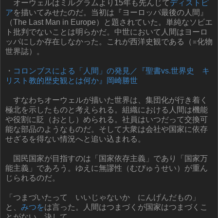
オーウェルはミルグラムより15年も先んじて
ディストピ
ア
を描いてみせたのだ。当初は『ヨーロッパ最後の人間』
（The Last Man in Europe）と題されていた。単純なソビエ
ト批判でないことは明らかだ。中世において人間はヨーロ
ッパにしか存在しなかった。これが西洋史観である（※化物
世界誌）。
・
コロンブスによる「人間」の発見／『聖書vs.世界史 キ
リスト教的歴史観とは何か』岡崎勝世
すなわちオーウェルが描いた世界は、集団化が行き着く
極北を示したものと考えられる。組織における人間は機能
や役割に貶（おとし）められる。社員はいつだって交換可
能な部品のようなものだ。そして大衆は会社や国家に依存
せざるを得ない情況へと追い込まれる。
国民国家が目指すのは「国家依存主義」であり「国家万
能主義」であろう。ゆえに無謬性（むびゅうせい）が重ん
じられるのだ。
「つまづいたって いいじゃないか にんげんだもの」
と、
みつを
は言った。人間はつまづくが国家はつまづくこ
とがない。決して。