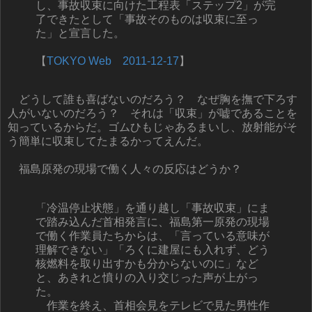
し、事故収束に向けた工程表「ステップ2」が完
了できたとして「事故そのものは収束に至っ
た」と宣言した。
【
TOKYO Web 2011-12-17
】
どうして誰も喜ばないのだろう？ なぜ胸を撫で下ろす
人がいないのだろう？ それは「収束」が嘘であることを
知っているからだ。ゴムひもじゃあるまいし、放射能がそ
う簡単に収束してたまるかってえんだ。
福島原発の現場で働く人々の反応はどうか？
「冷温停止状態」を通り越し「事故収束」にま
で踏み込んだ首相発言に、福島第一原発の現場
で働く作業員たちからは、「言っている意味が
理解できない」「ろくに建屋にも入れず、どう
核燃料を取り出すかも分からないのに」など
と、あきれと憤りの入り交じった声が上がっ
た。
作業を終え、首相会見をテレビで見た男性作