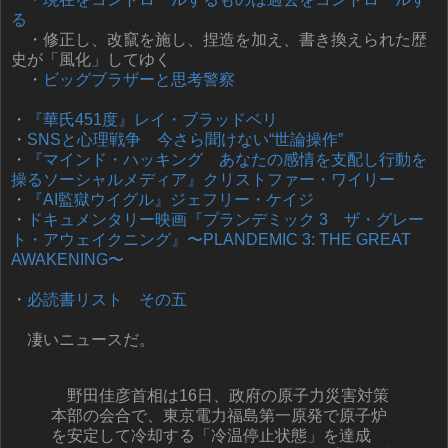
る
・修正し、改竄を施し、捏造を加え、書き換えられた歴
史が「風化」してゆく
・
ビッグブラザーと思考警察
・
『華氏451度』レイ・ブラッドベリ
・
SNSと心理戦争 今さら聞けない“世論操作”
・
『マインド・ハッキング あなたの感情を支配し行動を
操るソーシャルメディア』クリストファー・ワイリー
・
『AI監獄ウイグル』ジェフリー・ケイジ
・
ドキュメンタリー映画『プランデミック 3 ザ・グレー
ト・アウェイクニング』〜PLANDEMIC 3: THE GREAT
AWAKENING〜
・
必読書リスト その五
凄いニュースだ。
野田佳彦首相は16日、政府の原子力災害対策
本部の会合で、東京電力福島第一原発で原子炉
を安定して冷却する「冷温停止状態」を達成